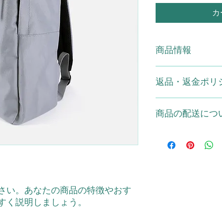
カ
商品情報
商品の詳細を入力し
返品・返金ポリ
明に加え、商品の特
しましょう。
返品・返金規約を入
商品の配送につ
だけなかった場合の
ましょう。規約の内
頼を獲得し、安心し
配送地域、料金、所
する情報を入力して
とで、お客様の信頼
ただけます。
さい。あなたの商品の特徴やおす
すく説明しましょう。