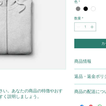
色
*
数量
*
カ
商品情報
商品の詳細を入力し
返品・返金ポリ
明に加え、商品の特
しましょう。
返品・返金規約を入
さい。あなたの商品の特徴やおす
商品の配送につ
だけなかった場合の
すく説明しましょう。
ましょう。規約の内
頼を獲得し、安心し
配送地域、料金、所